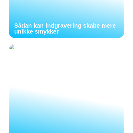
Sådan kan indgravering skabe mere
unikke smykker