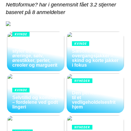
Nettoformue? har i gennemsnit fået
3.2
stjerner
baseret på
8
anmeldelser
KVINDE
Smykker i
KVINDE
bevægelse: Sådan
styler du hænge
Sæsonens dame
øreringe, sølv,
overgangsjakker –
ørestikker, perler,
skind og korte jakker
creoler og marguerit
i fokus
NYHEDER
Kunstige blomster:
KVINDE
Den perfekte løsning
Selvtillid og komfort
til et
– fordelene ved godt
vedligeholdelsesfrit
lingeri
hjem
NYHEDER