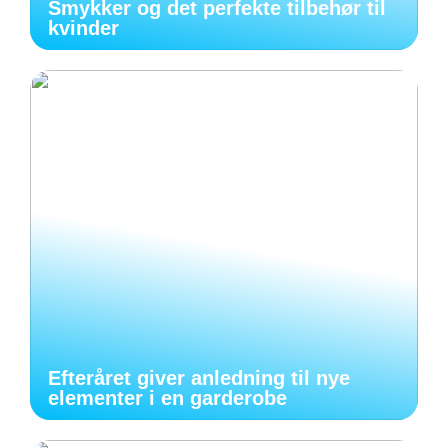
Smykker og det perfekte tilbehør til
kvinder
Efteråret giver anledning til nye
elementer i en garderobe