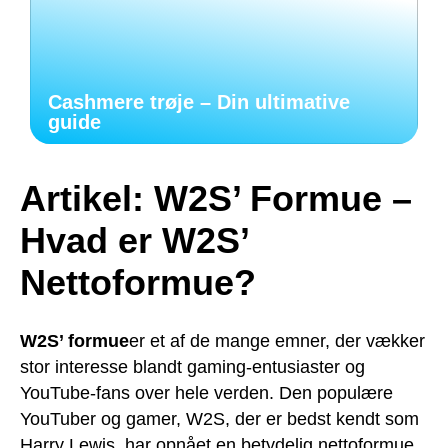
Cashmere trøje – Din ultimative
guide
Artikel: W2S’ Formue –
Hvad er W2S’
Nettoformue?
W2S’ formue
er et af de mange emner, der vækker
stor interesse blandt gaming-entusiaster og
YouTube-fans over hele verden. Den populære
YouTuber og gamer, W2S, der er bedst kendt som
Harry Lewis, har opnået en betydelig nettoformue