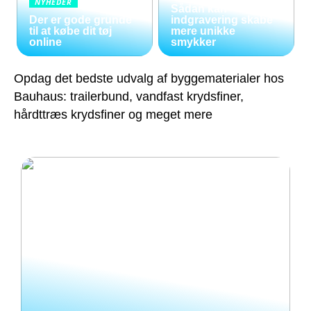
NYHEDER
Sådan kan
Der er gode grunde
indgravering skabe
til at købe dit tøj
mere unikke
online
smykker
Opdag det bedste udvalg af byggematerialer hos
Bauhaus: trailerbund, vandfast krydsfiner,
hårdttræs krydsfiner og meget mere