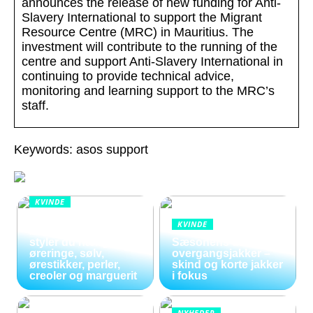
announces the release of new funding for Anti-
Slavery International to support the Migrant
Resource Centre (MRC) in Mauritius. The
investment will contribute to the running of the
centre and support Anti-Slavery International in
continuing to provide technical advice,
monitoring and learning support to the MRC’s
staff.
Keywords: asos support
KVINDE
Smykker i
KVINDE
bevægelse: Sådan
styler du hænge
Sæsonens dame
øreringe, sølv,
overgangsjakker –
ørestikker, perler,
skind og korte jakker
creoler og marguerit
i fokus
NYHEDER