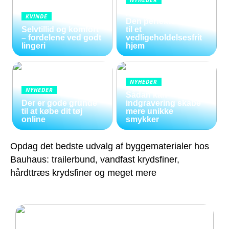
Kunstige blomster:
KVINDE
Den perfekte løsning
Selvtillid og komfort
til et
– fordelene ved godt
vedligeholdelsesfrit
lingeri
hjem
NYHEDER
NYHEDER
Sådan kan
Der er gode grunde
indgravering skabe
til at købe dit tøj
mere unikke
online
smykker
Opdag det bedste udvalg af byggematerialer hos
Bauhaus: trailerbund, vandfast krydsfiner,
hårdttræs krydsfiner og meget mere