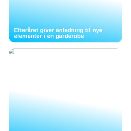
Efteråret giver anledning til nye
elementer i en garderobe