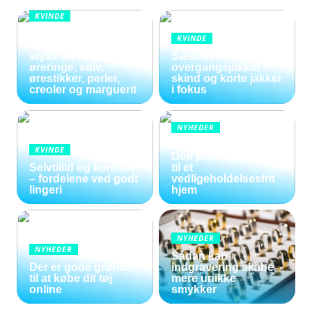
KVINDE
Smykker i
KVINDE
bevægelse: Sådan
styler du hænge
Sæsonens dame
øreringe, sølv,
overgangsjakker –
ørestikker, perler,
skind og korte jakker
creoler og marguerit
i fokus
NYHEDER
Kunstige blomster:
KVINDE
Den perfekte løsning
Selvtillid og komfort
til et
– fordelene ved godt
vedligeholdelsesfrit
lingeri
hjem
NYHEDER
NYHEDER
Sådan kan
Der er gode grunde
indgravering skabe
til at købe dit tøj
mere unikke
online
smykker