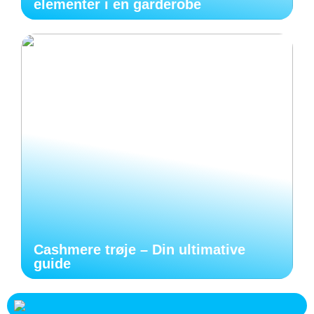
elementer i en garderobe
Cashmere trøje – Din ultimative
guide