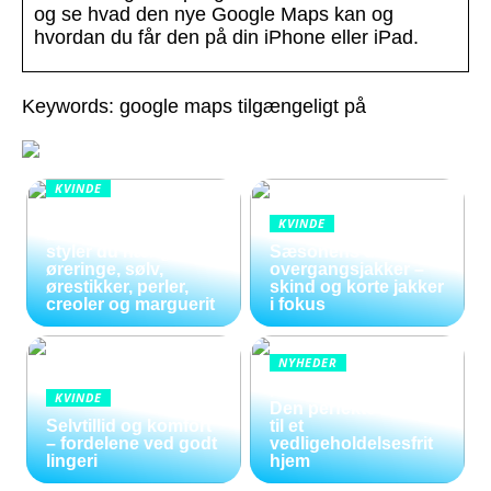
og se hvad den nye Google Maps kan og
hvordan du får den på din iPhone eller iPad.
Keywords: google maps tilgængeligt på
KVINDE
Smykker i
KVINDE
bevægelse: Sådan
styler du hænge
Sæsonens dame
øreringe, sølv,
overgangsjakker –
ørestikker, perler,
skind og korte jakker
creoler og marguerit
i fokus
NYHEDER
Kunstige blomster:
KVINDE
Den perfekte løsning
Selvtillid og komfort
til et
– fordelene ved godt
vedligeholdelsesfrit
lingeri
hjem