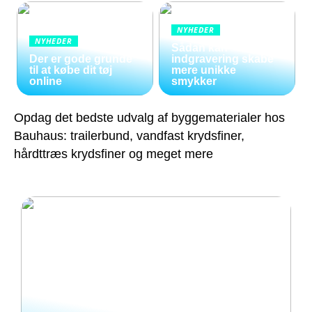
NYHEDER
NYHEDER
Sådan kan
Der er gode grunde
indgravering skabe
til at købe dit tøj
mere unikke
online
smykker
Opdag det bedste udvalg af byggematerialer hos
Bauhaus: trailerbund, vandfast krydsfiner,
hårdttræs krydsfiner og meget mere