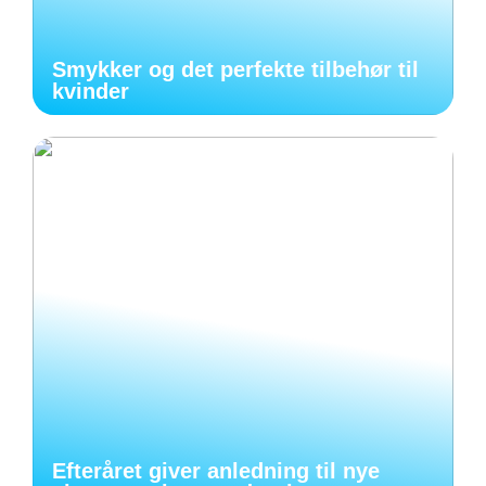
Smykker og det perfekte tilbehør til
kvinder
Efteråret giver anledning til nye