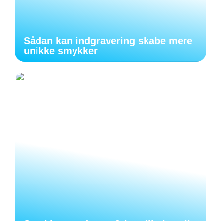
Sådan kan indgravering skabe mere
unikke smykker