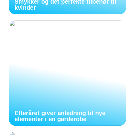
Smykker og det perfekte tilbehør til
kvinder
Efteråret giver anledning til nye
elementer i en garderobe