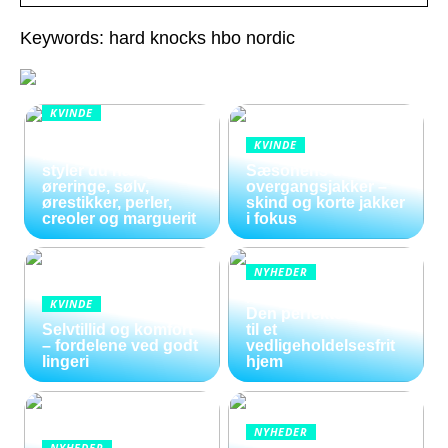
Keywords: hard knocks hbo nordic
KVINDE
Smykker i
KVINDE
bevægelse: Sådan
styler du hænge
Sæsonens dame
øreringe, sølv,
overgangsjakker –
ørestikker, perler,
skind og korte jakker
creoler og marguerit
i fokus
NYHEDER
Kunstige blomster:
KVINDE
Den perfekte løsning
Selvtillid og komfort
til et
– fordelene ved godt
vedligeholdelsesfrit
lingeri
hjem
NYHEDER
NYHEDER