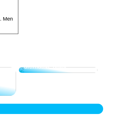
t. Men
Cashmere trøje – Din
ultimative guide
ning
n