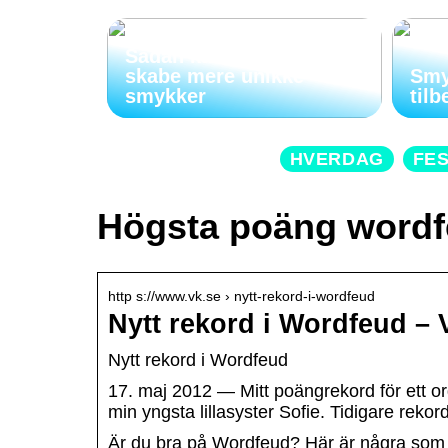
Sådan kan indgravering
skabe mere unikke
Smy
smykker
tilb
HVERDAG
FE
Högsta poäng word
http s://www.vk.se › nytt-rekord-i-wordfeud
Nytt rekord i Wordfeud – 
Nytt rekord i Wordfeud
17. maj 2012 — Mitt poängrekord för ett o
min yngsta lillasyster Sofie. Tidigare reko
Är du bra på Wordfeud? Här är några som l