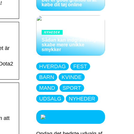
!
købe dit tøj online
NYHEDER
Sådan kan indgravering
skabe mere unikke
et är
smykker
 Dota2
HVERDAG
FEST
BARN
KVINDE
MAND
SPORT
UDSALG
NYHEDER
 att
Opdag det bedste udvalg af