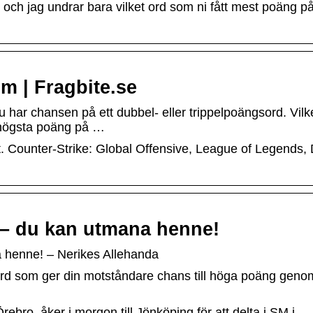
och jag undrar bara vilket ord som ni fått mest poäng på
 | Fragbite.se
 har chansen på ett dubbel- eller trippelpoängsord. Vilk
 högsta poäng på …
t. Counter-Strike: Global Offensive, League of Legends,
d – du kan utmana henne!
a henne! – Nerikes Allehanda
 ord som ger din motståndare chans till höga poäng genom
ebro, åker i morgon till Jönköping för att delta i SM i