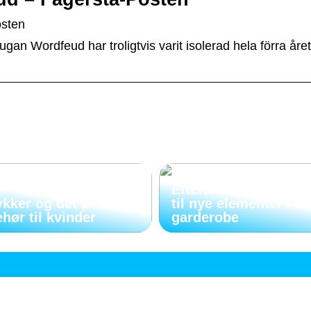
osten
gan Wordfeud har troligtvis varit isolerad hela förra åre
Efteråret giver anled
kker og det perfekte
til nye elementer i e
ehør til kvinder
garderobe