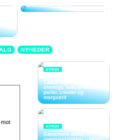
ultimative guide
ning
n
ALG
NYHEDER
KVINDE
Smykker i bevægelse:
Sådan styler du hænge
øreringe, sølv, ørestikker,
perler, creoler og
marguerit
h mot
KVINDE
Sæsonens dame
overgangsjakker – skind