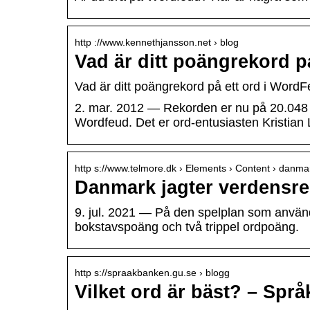
http ://www.kennethjansson.net › blog
Vad är ditt poängrekord p
Vad är ditt poängrekord på ett ord i Wor
2. mar. 2012 — Rekorden er nu på 20.048 
Wordfeud. Det er ord-entusiasten Kristia
http s://www.telmore.dk › Elements › Content › danm
Danmark jagter verdensre
9. jul. 2021 — På den spelplan som använ
bokstavspoäng och två trippel ordpoäng.
http s://spraakbanken.gu.se › blogg
Vilket ord är bäst? – Sp