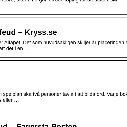
dfeud – Kryss.se
ler Alfapet. Det som huvudsakligen skiljer är placeringen 
tt det i en …
 spelplan ska två personer tävla i att bilda ord. Varje bo
 eller …
ud – Fagersta-Posten