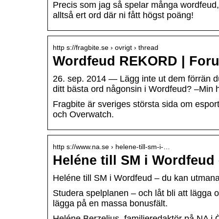
Precis som jag så spelar många wordfeud, 
alltså ert ord där ni fått högst poäng!
http s://fragbite.se › ovrigt › thread
Wordfeud REKORD | Forum
26. sep. 2014 — Lägg inte ut dem förrän du
ditt bästa ord någonsin i Wordfeud? –Min
Fragbite är sveriges största sida om espor
och Overwatch.
http s://www.na.se › helene-till-sm-i-…
Heléne till SM i Wordfeu
Heléne till SM i Wordfeud – du kan utman
Studera spelplanen – och låt bli att lägga
lägga på en massa bonusfält.
Heléne Berzelius, familjeredaktör på NA i Ör