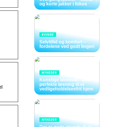
og korte jakker i fokus
KVINDE
Selvtillid og komfort –
fordelene ved godt lingeri
NYHEDER
Kunstige blomster: Den
perfekte løsning til et
el
vedligeholdelsesfrit hjem
NYHEDER
Der er gode grunde til at