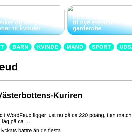
Efteråret giver anled
kker og det perfekte
til nye elementer i e
ehør til kvinder
garderobe
ST
BARN
KVINDE
MAND
SPORT
UDS
feud
Västerbottens-Kuriren
rd i WordFeud ligger just nu på ca 220 poäng, i en matc
rd låg på ca …
yckats bättre än de flesta.