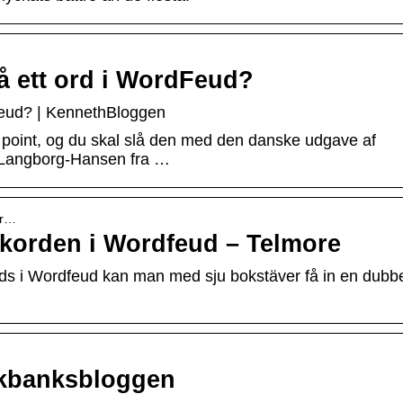
å ett ord i WordFeud?
dFeud? | KennethBloggen
point, og du skal slå den med den danske udgave af
n Langborg-Hansen fra …
ar…
korden i Wordfeud – Telmore
ds i Wordfeud kan man med sju bokstäver få in en dubb
råkbanksbloggen