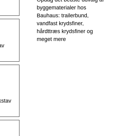
byggematerialer hos
Bauhaus: trailerbund,
vandfast krydsfiner,
hårdttræs krydsfiner og
meget mere
av
kstav