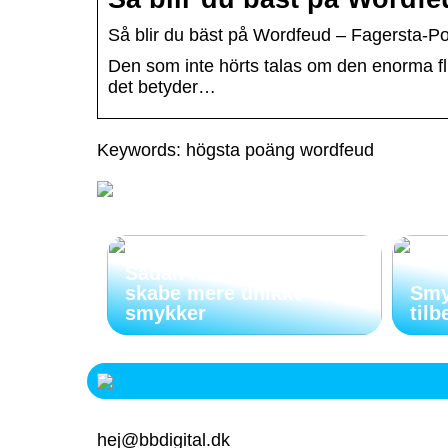
Så blir du bäst på Wordfeud – Fagersta-P
Den som inte hörts talas om den enorma flu
det betyder…
Keywords: högsta poäng wordfeud
Sådan kan indgravering
skabe mere unikke
Smy
smykker
tilb
hej@bbdigital.dk