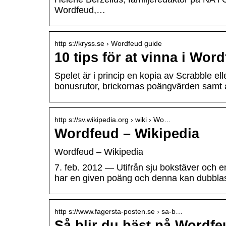
Wordfeud,…
http s://kryss.se › Wordfeud guide
10 tips för at vinna i Wor
Spelet är i princip en kopia av Scrabble el
bonusrutor, brickornas poängvärden samt a
http s://sv.wikipedia.org › wiki › Wo…
Wordfeud – Wikipedia
Wordfeud – Wikipedia
7. feb. 2012 — Utifrån sju bokstäver och en
har en given poäng och denna kan dubblas
http s://www.fagersta-posten.se › sa-b…
Så blir du bäst på Wordfe