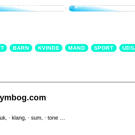
ehør til kvinder
garderobe
ST
BARN
KVINDE
MAND
SPORT
UDS
nymbog.com
uk, · klang, · sum, · tone …