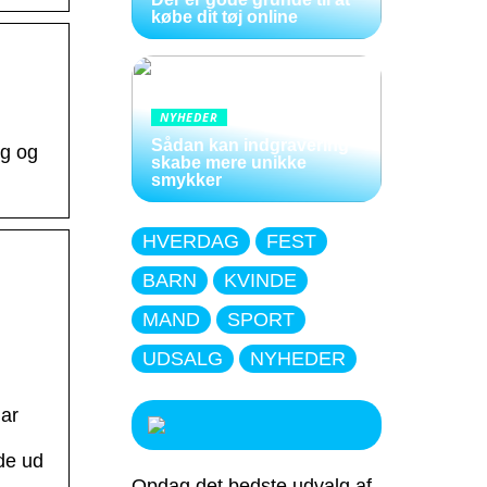
købe dit tøj online
NYHEDER
Sådan kan indgravering
ng og
skabe mere unikke
smykker
HVERDAG
FEST
BARN
KVINDE
MAND
SPORT
UDSALG
NYHEDER
har
de ud
Opdag det bedste udvalg af