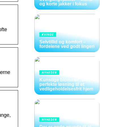
og korte jakker i fokus
ofte
KVINDE
Selvtillid og komfort –
fordelene ved godt lingeri
derne
NYHEDER
Kunstige blomster: Den
perfekte løsning til et
vedligeholdelsesfrit hjem
unge,
NYHEDER
Der er gode grunde til at