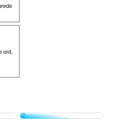
brede
e ord,
ning
n
Cashmere trøje – Din
ultimative guide