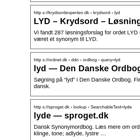
http s://krydsordexperten.dk › krydsord › lyd
LYD – Krydsord – Løsnin
Vi fandt 287 løsningsforslag for ordet LYD 
været et synonym til LYD.
http s://ordnet.dk › ddo › ordbog › query=lyd
lyd — Den Danske Ordbog
Søgning på “lyd” i Den Danske Ordbog. Fi
dansk.
http s://sproget.dk › lookup › SearchableText=lyde
lyde — sproget.dk
Dansk Synonymordbog. Læs mere om ordbogen
klinge, tone; adlyde, lystre …