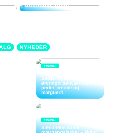
ultimative guide
ALG
NYHEDER
KVINDE
Smykker i bevægelse:
Sådan styler du hænge
øreringe, sølv, ørestikker,
perler, creoler og
marguerit
KVINDE
Sæsonens dame
overgangsjakker – skind