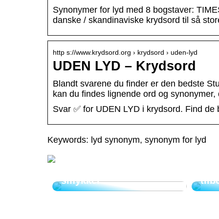
Synonymer for lyd med 8 bogstaver: TIMESL
danske / skandinaviske krydsord til så sto
http s://www.krydsord.org › krydsord › uden-lyd
UDEN LYD – Krydsord
Blandt svarene du finder er den bedste Stu
kan du findes lignende ord og synonymer,
Svar ✅ for UDEN LYD i krydsord. Find de be
Keywords: lyd synonym, synonym for lyd
Sådan kan indgravering
skabe mere unikke
Smy
smykker
tilb