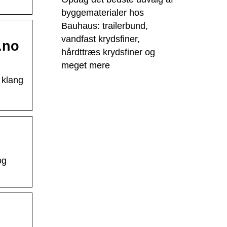
byggematerialer hos
Bauhaus: trailerbund,
vandfast krydsfiner,
.no
hårdttræs krydsfiner og
meget mere
 klang
og