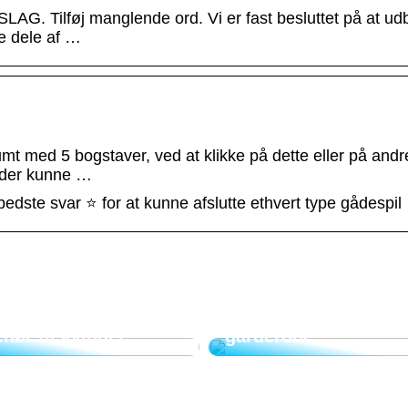
AG. Tilføj manglende ord. Vi er fast besluttet på at ud
re dele af …
mt med 5 bogstaver, ved at klikke på dette eller på andr
 der kunne …
dste svar ⭐ for at kunne afslutte ethvert type gådespil
Efteråret giver anled
kker og det perfekte
til nye elementer i e
ehør til kvinder
garderobe