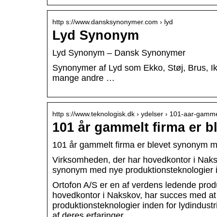
http s://www.dansksynonymer.com › lyd
Lyd Synonym
Lyd Synonym – Dansk Synonymer
Synonymer af Lyd som Ekko, Støj, Brus, Ik
mange andre …
http s://www.teknologisk.dk › ydelser › 101-aar-gam
101 år gammelt firma er 
101 år gammelt firma er blevet synonym me
Virksomheden, der har hovedkontor i Naksk
synonym med nye produktionsteknologier in
Ortofon A/S er en af verdens ledende prod
hovedkontor i Nakskov, har succes med at
produktionsteknologier inden for lydindus
af deres erfaringer.