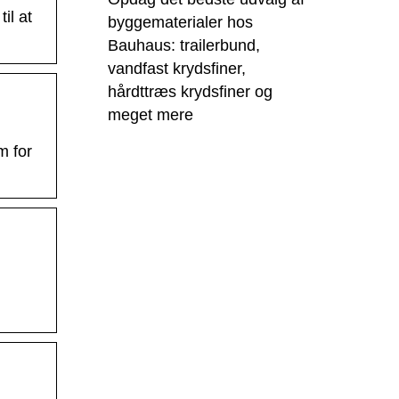
il at
byggematerialer hos
Bauhaus: trailerbund,
vandfast krydsfiner,
hårdttræs krydsfiner og
meget mere
m for