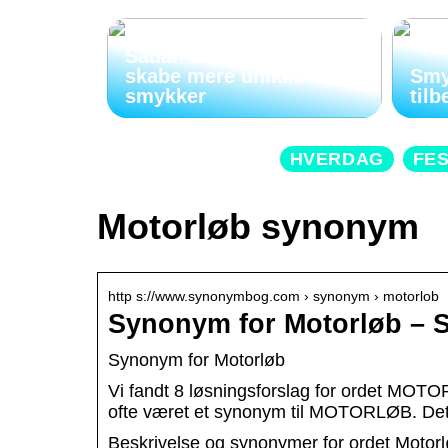
Sådan kan indgravering
skabe mere unikke
Smy
smykker
tilb
HVERDAG
FE
Motorløb synonym
http s://www.synonymbog.com › synonym › motorlob
Synonym for Motorløb –
Synonym for Motorløb
Vi fandt 8 løsningsforslag for ordet MOTO
ofte været et synonym til MOTORLØB. Det 
Beskrivelse og synonymer for ordet Motor