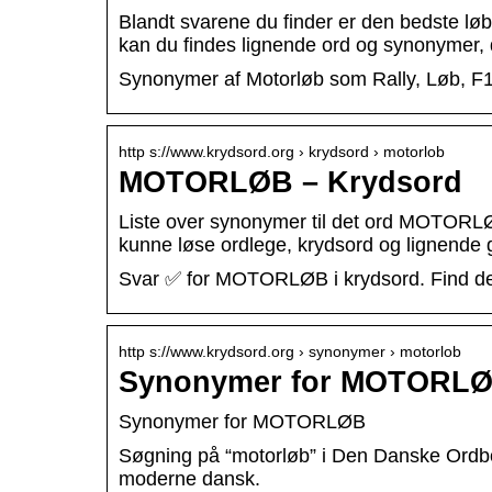
Blandt svarene du finder er den bedste løb
kan du findes lignende ord og synonymer,
Synonymer af Motorløb som Rally, Løb, F
http s://www.krydsord.org › krydsord › motorlob
MOTORLØB – Krydsord
Liste over synonymer til det ord MOTORLØ
kunne løse ordlege, krydsord og lignende 
Svar ✅ for MOTORLØB i krydsord. Find de b
http s://www.krydsord.org › synonymer › motorlob
Synonymer for MOTORLØ
Synonymer for MOTORLØB
Søgning på “motorløb” i Den Danske Ordbo
moderne dansk.