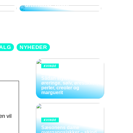
ultimative guide
ALG
NYHEDER
KVINDE
Smykker i bevægelse:
Sådan styler du hænge
øreringe, sølv, ørestikker,
perler, creoler og
marguerit
n vil
KVINDE
Sæsonens dame
overgangsjakker – skind