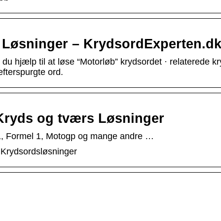
Løsninger – KrydsordExperten.d
u hjælp til at løse “Motorløb” krydsordet · relaterede k
efterspurgte ord.
ryds og tværs Løsninger
1, Formel 1, Motogp og mange andre …
– Krydsordsløsninger