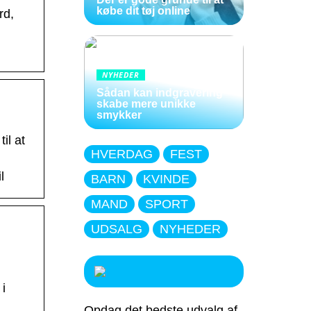
købe dit tøj online
rd,
NYHEDER
Sådan kan indgravering
skabe mere unikke
smykker
il at
HVERDAG
FEST
l
BARN
KVINDE
MAND
SPORT
UDSALG
NYHEDER
i
Opdag det bedste udvalg af