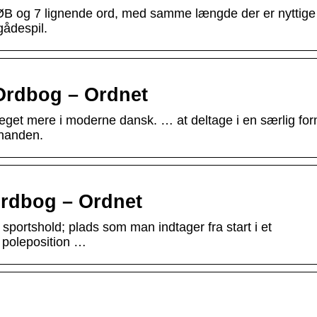
B og 7 lignende ord, med samme længde der er nyttige t
gådespil.
Ordbog – Ordnet
get mere i moderne dansk. … at deltage i en særlig for
hinanden.
rdbog – Ordnet
t sportshold; plads som man indtager fra start i et
. poleposition …