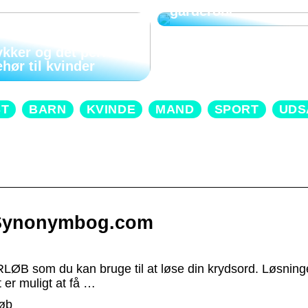
garderobe
kker og det perfekte
ehør til kvinder
ST
BARN
KVINDE
MAND
SPORT
UDS
 Synonymbog.com
RLØB som du kan bruge til at løse din krydsord. Løsninge
er muligt at få …
løb