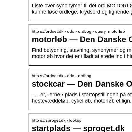
Liste over synonymer til det ord MOTORLØ
kunne løse ordlege, krydsord og lignende 
http s://ordnet.dk › ddo › ordbog › query=motorløb
motorløb — Den Danske 
Find betydning, stavning, synonymer og me
motorløb hvor det er tilladt at støde ind i 
http s://ordnet.dk › ddo › ordbog
stockcar — Den Danske O
… -er, -erne • plads i startopstillingen på e
hestevæddeløb, cykelløb, motorløb el.lign
http s://sproget.dk › lookup
startplads — sproget.dk