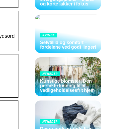
og korte jakker i fokus
k
KVINDE
rydsord
Selvtillid og komfort –
fordelene ved godt lingeri
NYHEDER
Kunstige blomster: Den
perfekte løsning til et
vedligeholdelsesfrit hjem
NYHEDER
Der er gode grunde til at