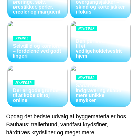
øreringe, sølv,
overgangsjakker –
ørestikker, perler,
skind og korte jakker
creoler og marguerit
i fokus
NYHEDER
Kunstige blomster:
KVINDE
Den perfekte løsning
Selvtillid og komfort
til et
– fordelene ved godt
vedligeholdelsesfrit
lingeri
hjem
NYHEDER
NYHEDER
Sådan kan
Der er gode grunde
indgravering skabe
til at købe dit tøj
mere unikke
online
smykker
Opdag det bedste udvalg af byggematerialer hos
Bauhaus: trailerbund, vandfast krydsfiner,
hårdttræs krydsfiner og meget mere