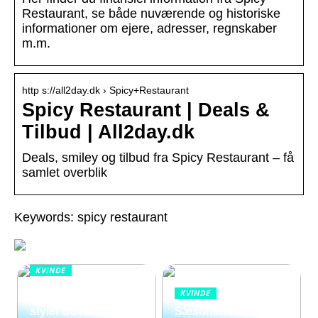
Restaurant, se både nuværende og historiske
informationer om ejere, adresser, regnskaber
m.m.
http s://all2day.dk › Spicy+Restaurant
Spicy Restaurant | Deals &
Tilbud | All2day.dk
Deals, smiley og tilbud fra Spicy Restaurant – få
samlet overblik
Keywords: spicy restaurant
KVINDE
Smykker i
KVINDE
bevægelse: Sådan
styler du hænge
Sæsonens dame