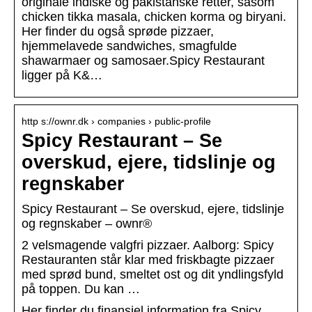
originale indiske og pakistanske retter, såsom
chicken tikka masala, chicken korma og biryani.
Her finder du også sprøde pizzaer,
hjemmelavede sandwiches, smagfulde
shawarmaer og samosaer.Spicy Restaurant
ligger på K&…
http s://ownr.dk › companies › public-profile
Spicy Restaurant – Se
overskud, ejere, tidslinje og
regnskaber
Spicy Restaurant – Se overskud, ejere, tidslinje
og regnskaber – ownr®
2 velsmagende valgfri pizzaer. Aalborg: Spicy
Restauranten står klar med friskbagte pizzaer
med sprød bund, smeltet ost og dit yndlingsfyld
på toppen. Du kan …
Her finder du finansiel information fra Spicy