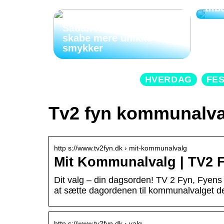
tilb
Sådan kan indgravering
skabe mere unikke
smykker
HVERDAG
FE
Tv2 fyn kommunalva
http s://www.tv2fyn.dk › mit-kommunalvalg
Mit Kommunalvalg | TV2 
Dit valg – din dagsorden! TV 2 Fyn, Fyens S
at sætte dagordenen til kommunalvalget d
http s://www.tv2fyn.dk › valg