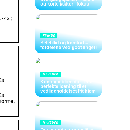
og korte jakker i fokus
.742 ;
KVINDE
Selvtillid og komfort –
fordelene ved godt lingeri
NYHEDER
2s
Kunstige blomster: Den
perfekte løsning til et
vedligeholdelsesfrit hjem
2s
tforme,
NYHEDER
Der er gode grunde til at