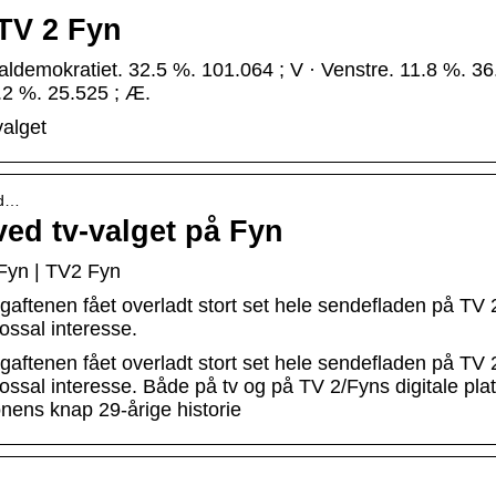
 TV 2 Fyn
ldemokratiet. 32.5 %. 101.064 ; V · Venstre. 11.8 %. 36
.2 %. 25.525 ; Æ.
valget
dd…
ed tv-valget på Fyn
 Fyn | TV2 Fyn
aftenen fået overladt stort set hele sendefladen på TV 
ssal interesse.
aftenen fået overladt stort set hele sendefladen på TV 
ssal interesse. Både på tv og på TV 2/Fyns digitale pla
nens knap 29-årige historie