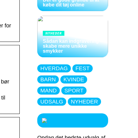
købe dit tøj online
r for
NYHEDER
Sådan kan indgravering
skabe mere unikke
smykker
HVERDAG
FEST
BARN
KVINDE
 bør
MAND
SPORT
til
UDSALG
NYHEDER
Opdag det bedste udvalg af