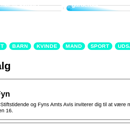
ehør til kvinder
garderobe
ST
BARN
KVINDE
MAND
SPORT
UDS
lg
Fyn
tiftstidende og Fyns Amts Avis inviterer dig til at være m
en 16.