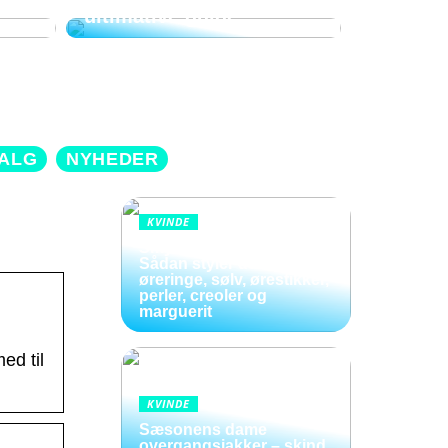
ultimative guide
ALG
NYHEDER
KVINDE
Smykker i bevægelse:
Sådan styler du hænge
øreringe, sølv, ørestikker,
perler, creoler og
marguerit
ed til
KVINDE
Sæsonens dame
overgangsjakker – skind