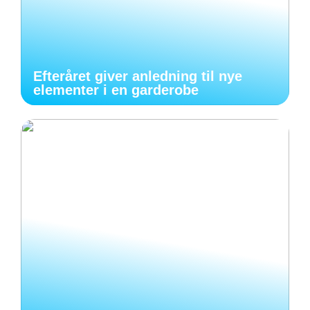
Efteråret giver anledning til nye
elementer i en garderobe