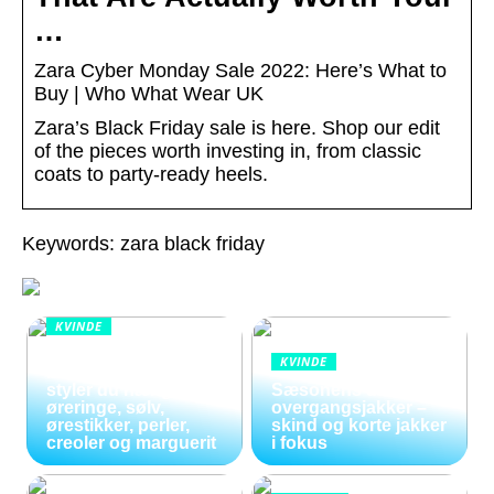
…
Zara Cyber Monday Sale 2022: Here’s What to
Buy | Who What Wear UK
Zara’s Black Friday sale is here. Shop our edit
of the pieces worth investing in, from classic
coats to party-ready heels.
Keywords: zara black friday
KVINDE
Smykker i
KVINDE
bevægelse: Sådan
styler du hænge
Sæsonens dame
øreringe, sølv,
overgangsjakker –
ørestikker, perler,
skind og korte jakker
creoler og marguerit
i fokus