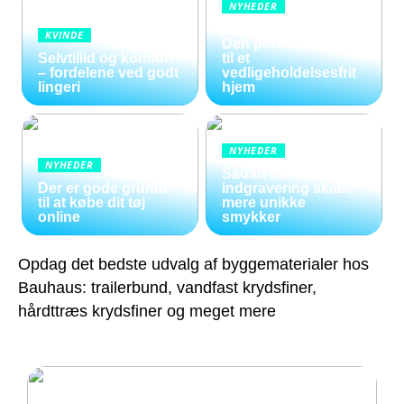
NYHEDER
Kunstige blomster:
KVINDE
Den perfekte løsning
Selvtillid og komfort
til et
– fordelene ved godt
vedligeholdelsesfrit
lingeri
hjem
NYHEDER
NYHEDER
Sådan kan
Der er gode grunde
indgravering skabe
til at købe dit tøj
mere unikke
online
smykker
Opdag det bedste udvalg af byggematerialer hos
Bauhaus: trailerbund, vandfast krydsfiner,
hårdttræs krydsfiner og meget mere