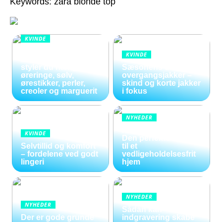
Keywords: zara blonde top
KVINDE
Smykker i
KVINDE
bevægelse: Sådan
styler du hænge
Sæsonens dame
øreringe, sølv,
overgangsjakker –
ørestikker, perler,
skind og korte jakker
creoler og marguerit
i fokus
NYHEDER
Kunstige blomster:
KVINDE
Den perfekte løsning
Selvtillid og komfort
til et
– fordelene ved godt
vedligeholdelsesfrit
lingeri
hjem
NYHEDER
NYHEDER
Sådan kan
Der er gode grunde
indgravering skabe