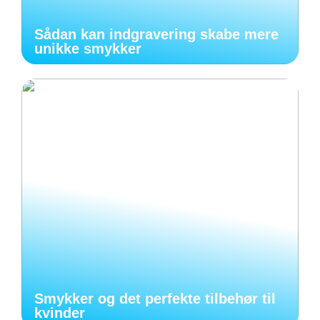
Sådan kan indgravering skabe mere
unikke smykker
Smykker og det perfekte tilbehør til
kvinder