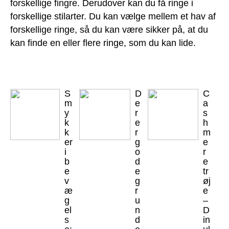
forskellige fingre. Derudover kan du få ringe i
forskellige stilarter. Du kan vælge mellem et hav af
forskellige ringe, så du kan være sikker på, at du
kan finde en eller flere ringe, som du kan lide.
S
D
C
m
e
a
y
r
s
k
e
h
k
r
m
er
g
e
i
o
r
b
d
e
e
e
tr
v
g
øj
æ
r
e
g
u
–
el
n
D
s
d
in