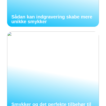
Sådan kan indgravering skabe mere
unikke smykker
Smykker og det perfekte tilbehør til