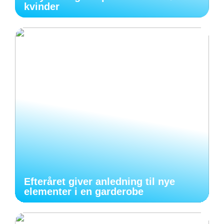
kvinder
Efteråret giver anledning til nye
elementer i en garderobe